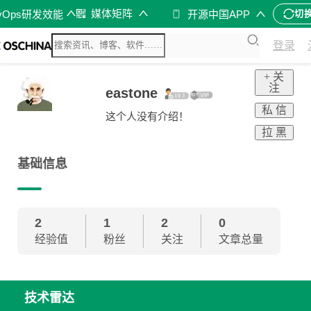
媒体矩阵
vOps研发效能
开源中国APP
切
登录
+ 关
注
eastone
私 信
这个人没有介绍！
拉 黑
基础信息
2
1
2
0
经验值
粉丝
关注
文章总量
技术雷达