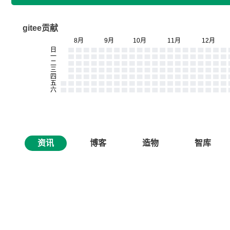
gitee贡献
资讯
博客
造物
智库