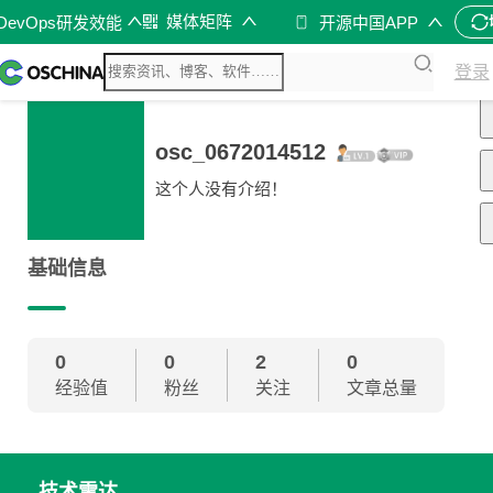
媒体矩阵
DevOps研发效能
开源中国APP
登录
osc_0672014512
这个人没有介绍！
基础信息
0
0
2
0
经验值
粉丝
关注
文章总量
技术雷达