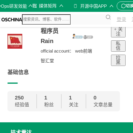
媒体矩阵
vOps研发效能
开源中国APP
切
登录
+ 关
程序员
注
Rain
私
信
official account： web前端
拉
智汇堂
黑
基础信息
250
1
1
0
经验值
粉丝
关注
文章总量
技术雷达