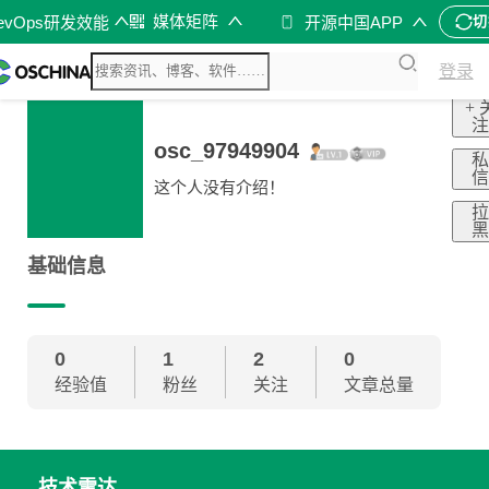
媒体矩阵
evOps研发效能
开源中国APP
切
登录
+ 
osc_97949904
这个人没有介绍！
基础信息
0
1
2
0
经验值
粉丝
关注
文章总量
技术雷达