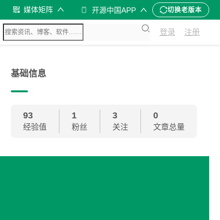
媒体矩阵
开源中国APP
切换老版本
登录
注册
基础信息
93
1
3
0
经验值
粉丝
关注
文章总量