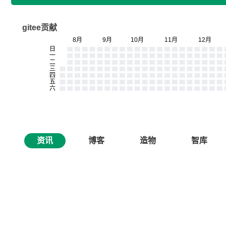
gitee贡献
资讯
博客
造物
智库