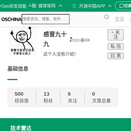
媒体矩阵
vOps研发效能
开源中国APP
切
登录
+ 关
感冒九十
注
九
私 信
这个人没有介绍！
拉 黑
基础信息
500
13
6
0
经验值
粉丝
关注
文章总量
技术雷达