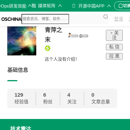
媒体矩阵
vOps研发效能
开源中国APP
切
登录
青萍之
+ 关
注
末
私 信
拉 黑
这个人没有介绍！
基础信息
129
6
4
0
经验值
粉丝
关注
文章总量
技术雷达