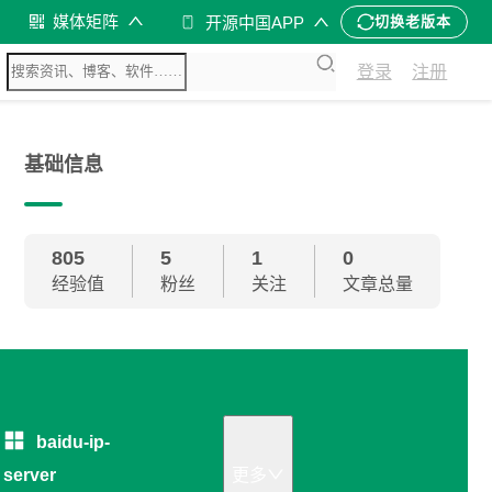
媒体矩阵
开源中国APP
切换老版本
登录
注册
基础信息
805
5
1
0
经验值
粉丝
关注
文章总量
baidu-ip-
server
更多