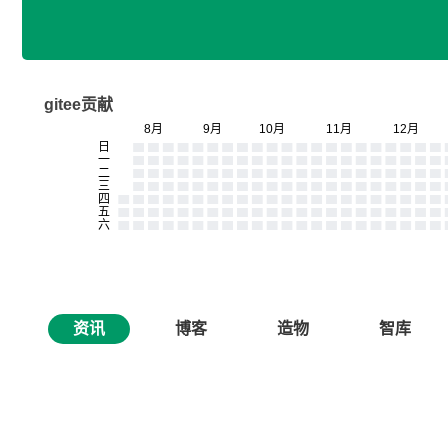
gitee贡献
资讯
博客
造物
智库