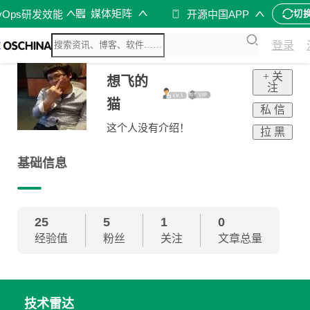
媒体矩阵
vOps研发效能
开源中国APP
切
登录
+ 关
想飞的
注
猫
私 信
这个人没有介绍！
拉 黑
基础信息
25
5
1
0
经验值
粉丝
关注
文章总量
技术雷达