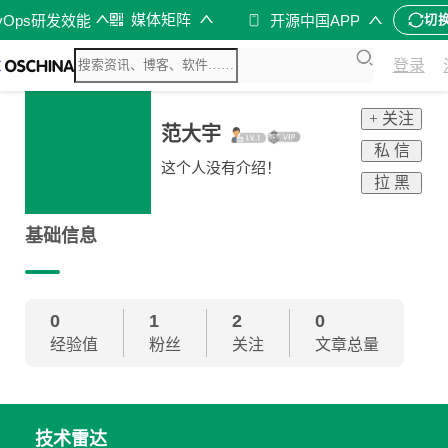
媒体矩阵
vOps研发效能
开源中国APP
切
登录
+ 关注
范大宇
私 信
这个人没有介绍！
拉 黑
基础信息
0
1
2
0
经验值
粉丝
关注
文章总量
技术雷达