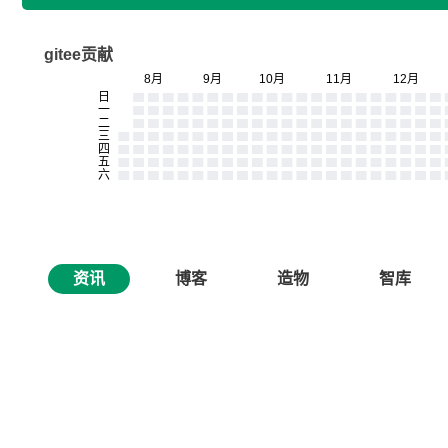
gitee贡献
资讯
博客
造物
智库