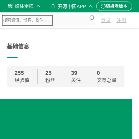
媒体矩阵
开源中国APP
切换老版本
登录
注册
基础信息
255
25
39
0
经验值
粉丝
关注
文章总量