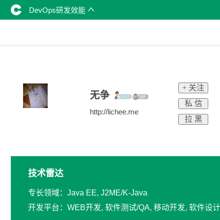
DevOps研发效能
+ 关注
无争
私 信
http://lichee.me
拉 黑
技术雷达
专长领域：Java EE, J2ME/K-Java
开发平台：WEB开发, 软件测试/QA, 移动开发, 软件