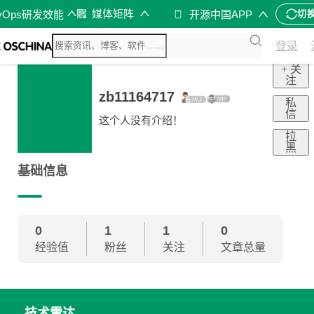
媒体矩阵
vOps研发效能
开源中国APP
切
登录
+ 关
注
zb11164717
私
信
这个人没有介绍！
拉
黑
基础信息
0
1
1
0
经验值
粉丝
关注
文章总量
技术雷达