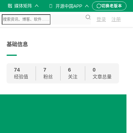
媒体矩阵
开源中国APP
切换老版本
登录
注册
基础信息
74
7
6
0
经验值
粉丝
关注
文章总量