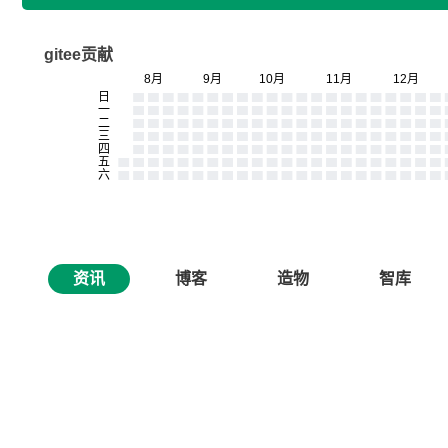
gitee贡献
资讯
博客
造物
智库