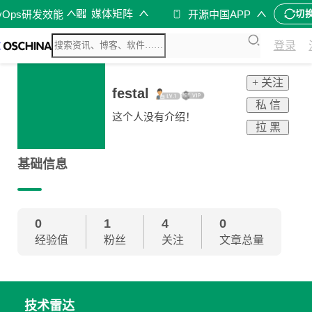
媒体矩阵
vOps研发效能
开源中国APP
切
登录
+ 关注
festal
私 信
这个人没有介绍！
拉 黑
基础信息
0
1
4
0
经验值
粉丝
关注
文章总量
技术雷达