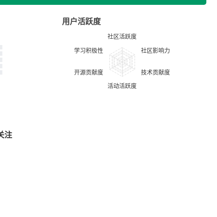
用户活跃度
关注