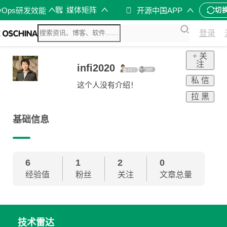
媒体矩阵
vOps研发效能
开源中国APP
切
登录
+ 关
注
infi2020
私 信
这个人没有介绍！
拉 黑
基础信息
6
1
2
0
经验值
粉丝
关注
文章总量
技术雷达