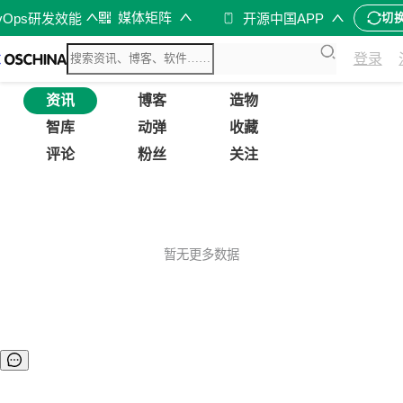
媒体矩阵
vOps研发效能
开源中国APP
切
登录
资讯
博客
造物
智库
动弹
收藏
评论
粉丝
关注
暂无更多数据