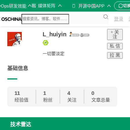
媒体矩阵
vOps研发效能
开源中国APP
切
登录
+ 关
L_huiyin
注
私 信
一切要淡定
拉 黑
基础信息
11
1
4
0
经验值
粉丝
关注
文章总量
技术雷达