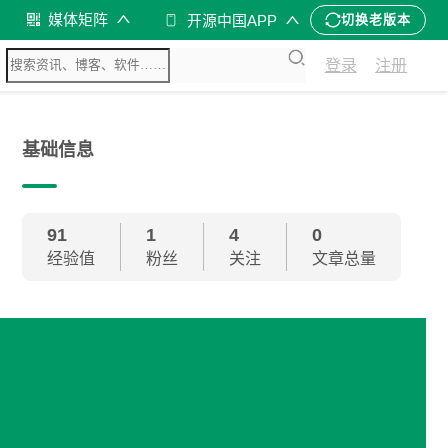
媒体矩阵
开源中国APP
切换老版本
登录
注册
基础信息
91
1
4
0
经验值
粉丝
关注
文章总量