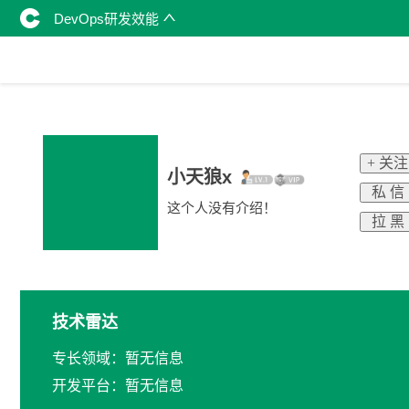
DevOps研发效能
+ 关注
小天狼x
私 信
这个人没有介绍！
拉 黑
技术雷达
专长领域：暂无信息
开发平台：暂无信息