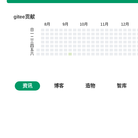
gitee贡献
资讯
博客
造物
智库