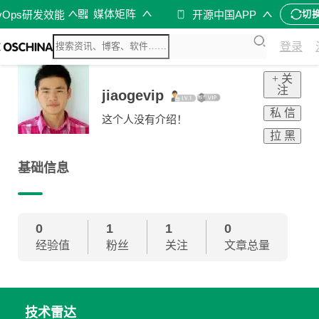
媒体矩阵
vOps研发效能
开源中国APP
切
登录
+ 关
注
jiaogevip
私 信
这个人没有介绍！
拉 黑
基础信息
0
1
1
0
经验值
粉丝
关注
文章总量
技术雷达