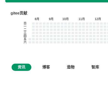
gitee贡献
资讯
博客
造物
智库