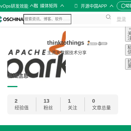
媒体矩阵
evOps研发效能
开源中国APP
切
登录
thinktothings
主流大数据技术分享
基础信息
2
13
1
0
经验值
粉丝
关注
文章总量