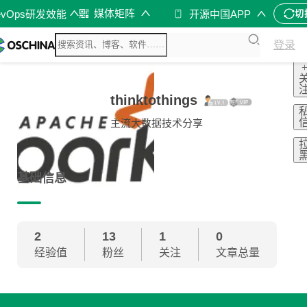
媒体矩阵
evOps研发效能
开源中国APP
切
登录
thinktothings
主流大数据技术分享
基础信息
2
13
1
0
经验值
粉丝
关注
文章总量