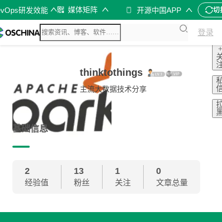
媒体矩阵
evOps研发效能
开源中国APP
切
登录
thinktothings
主流大数据技术分享
基础信息
2
13
1
0
经验值
粉丝
关注
文章总量