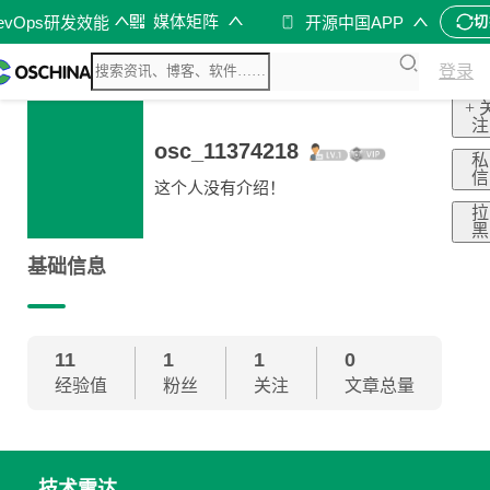
o
媒体矩阵
evOps研发效能
开源中国APP
切
登录
+ 
注
osc_11374218
私
信
这个人没有介绍！
拉
黑
基础信息
11
1
1
0
经验值
粉丝
关注
文章总量
技术雷达