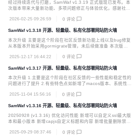
能 证书申请能力增强：自动重试机制、支持跳过本地 DNS 校
经过持续迭代与打磨，SamWaf v1.3.19 正式版现已发布。本
验，提升复杂网络环境下的成功率 安全入口 数据库表信息展
次版本带来大量新功能、多项问题修正与体验优化，感谢社区
示 Zstd 压缩支持 默认禁用数据清理功能及新数据清理策略，
用户的积极反馈与贡献。 ✨ 新增功能 证书与域名 证书夹内显
可灵活开启或关闭 响应自定义规则 任务日志功能，便于跟踪
2026-02-25 09:26:59
0
评论
示关联的主机信息 支持 Let's Encrypt 免费 IP 证书申请及自
任务执行情况 通...
动续签 支持 ZeroSSL 域名申请 规则管理 规则支持禁用/启用
SamWaf v1.3.18 开源、轻量级、私有化部署网站防火墙
切换 规则列表新增规则编码 规则增加效果测试界面 规则增加
自定义函数支持 消息通知 消息通知支持发送至邮箱，订阅信
本次升级 主要是这个阶段在社区反馈新功能上线以及bug修复
息可自定义收件人 新增 Server 酱推送渠道 新增企业微信通
从本版本开始采用gormigrate管理，未后续做准备 本次版本
知渠道 安全认证 密码验证与验证码支持自定义认证前缀 双因
也新增了系统防火墙可直接断开指定IP对服务器的访问 升级明
素认证（2FA）可自定义发行者并显示发...
2025-12-17 16:44:22
0
评论
细如下： 新增：CC防御新增启动规则条件 感谢(@blue9919
89) 新增：一键修改增加还原文件 感谢(@SONGjiemo) 新
SamWaf v1.3.17 开源、轻量级、私有化部署网站防火墙
增：查询分析器 新增：WAF管理端添加HTTPS证书配置，使
用HTTPS访问SamWaf。 新增：风险和访问日志数据列表上
本次升级 1.主要是这个阶段在社区反馈的一些性能和稳定性的
一键将IP添加到黑名单 新增：隧道日志中访客IP端口服务端口
问题进行了提升 2.有些特色点如新增了macos版本、系统性能
对应显示 感谢（一只喵鱼） 新增：主库与日志库切换至gormi
监控指标的统一查看 升级明细如下： 优化:提升性能与稳定
grate管理 新增：检测指定时间范围错...
2025-11-04 15:56:16
0
评论
性。 感谢(@wangpenga999) 新增：微信公众号 SamWaf开
源防火墙 新增:SSL证书的DNS认证申请新增百度云验证。感
SamWaf v1.3.16 开源、轻量级、私有化部署网站防火墙
谢(@Lostxsawyer) 新增：新增OWASP单独控制某个站点。
感谢(@systemctl529) 新增：负载均衡模式下日志记录后端负
20250928 (v1.3.16) 优化访问性能 新增可以自定义ssl最大版
载IP端口 。感谢(@minc-nice-100) 新增：自v1.3.17-beta.8
本和最小版本 新增capjs自定义标题和内容 新增批量删除禁用
开始生成发布版本同时生成调试DEBUG版本。 新增： 兼容
IP 新增显示CPU,内存,磁盘占用情况 新增选择主机列表显示备
移...
2025-09-29 08:37:46
0
评论
注 新增批量删除敏感词 新增批量删除白名单功能 新增批量删
除URL限制访问 新增批量删除规则 新增允许自定义ACME En