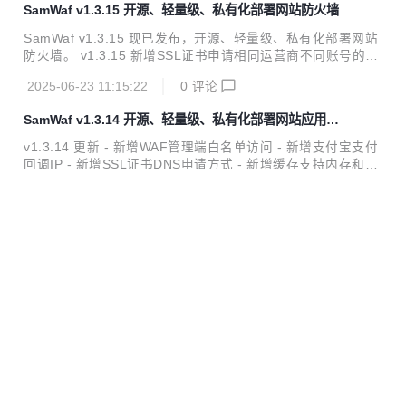
SamWaf v1.3.15 开源、轻量级、私有化部署网站防火墙
dpoint以兼容ZeroSSL甚至于自建的StepCA等ACME兼容证
书颁发服务器 新增仅记录模式测试防护效果 新增访问识别码
SamWaf v1.3.15 现已发布，开源、轻量级、私有化部署网站
查询 新增是否将访问记录记录入库 增加配置参数： log_persi
防火墙。 v1.3.15 新增SSL证书申请相同运营商不同账号的场
st_enable 是否开启日志持久化（1开启 0关闭） 新增规则引
景 新增批量导入敏感词的功能 新增纯静态Web站点的功能 新
擎可以...
2025-06-23 11:15:22
0
评论
增配置开启调试日志 新增证书夹导入crt、key 文件的功能 新
增可线上删除大日志文件 新增相同端口HTTP跳转HTTPS的
SamWaf v1.3.14 开源、轻量级、私有化部署网站应用防
功能 修正event_stream无法正常响应的问题 修正健康度检测
火墙
内存泄露问题 修正下载附件的损坏的问题 修正强制HTTP跳转
v1.3.14 更新 - 新增WAF管理端白名单访问 - 新增支付宝支付
HTTPS功能自带默认80端口的问题 优化SSL证书文件验证方
回调IP - 新增SSL证书DNS申请方式 - 新增缓存支持内存和文
式 优化快捷Linux部署方式 优化批量导入新增手工执行和定时
件 - 新增隧道管理支持黑白名单 - 新增日志库按照大小分库 -
执行
2025-05-27 09:17:25
0
评论
新增支持新增*泛域名不限定域名IP - 新增meta编码提取 - 新
增设定默认编码 - 修正健康度关闭逻辑处理 - 修正批量导入超
SamWaf v1.3.13 开源、轻量级、可私有化部署的网站应
过10W+ IP慢的问题 - 修正新用户数据库索引创建不及时问题
用防火墙
- 优化配置文件写入逻辑 - 优化最新excel导入库
SamWaf v1.3.13 发布，开源、轻量级、可私有化部署的网站
应用防火墙。 新增爬虫访问分析 新增微信支付支付宝支付加
白处理 优化升级策略增加beta版本,缩减重启引擎时间,自动备
2025-05-04 15:29:40
0
评论
份老版本
SamWaf v1.3.11 已经发布，开源、轻量级、可私有化部
署的网站应用防火墙
20250407 (v1.3.11) 重要修改: v1.3.11 修正申请证书bug,请
检查一下，如果网站绑定证书显示的是一串编码而不是实际证
书，请重新续签或者重新申请 新增人机图形交互验证(中英文