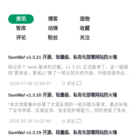
资讯
博客
造物
智库
动弹
收藏
评论
粉丝
关注
SamWaf v1.3.21 开源、轻量级、私有化部署网站防火墙
经过多个 beta 版本的打磨，v1.3.21 正式版来了。这一版围
绕"更安全、更省心"做了一轮比较大的升级，升级前请务必先
看第一节的注意事项。 一、升级前必读（重要） 1. 登录密码
2026-07-08 13:50:57
0
评论
加密方式从 MD5 切换为 bcrypt 向上升级无感，正常升级不需
要任何额外操作。但要注意：如果升级后又想回滚到 v1.3.21-
SamWaf v1.3.20 开源、轻量级、私有化部署网站防火墙
beta.8 之前的版本，由于加密方式已切换，需要手工使用后台
命令行重置密码才能登录。 2. 全新安装的首次登录口令 不再
*本次发版集中处理了大家反馈的一批问题与需求，重点补强
是固定默认密码，首次登录口令见 data/initial_password.tx
了证书申请、压缩支持、安全防护等能力，同时修复了多处逻
t，登录后请立即修改。 3. 管理端前面有反向代理的情况 需要
辑缺陷和稳定性问题。感谢每一位参与反馈和贡献的伙伴。 新
在 conf/con...
2026-05-28 14:22:40
0
评论
增 开放平台 网站综合查询统计 静态服务响应头自定义 隧道 S
SL 支持，适用于内网穿透、跨网络安全通信、零信任架构场
SamWaf v1.3.19 开源、轻量级、私有化部署网站防火墙
景 站点 gzip / br 压缩支持，有效减少传输体积，提升访问性