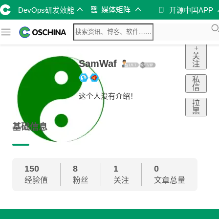
媒体矩阵
DevOps研发效能
开源中国APP
+
关
SamWaf
注
私
信
这个人没有介绍！
拉
黑
基础信息
150
8
1
0
经验值
粉丝
关注
文章总量