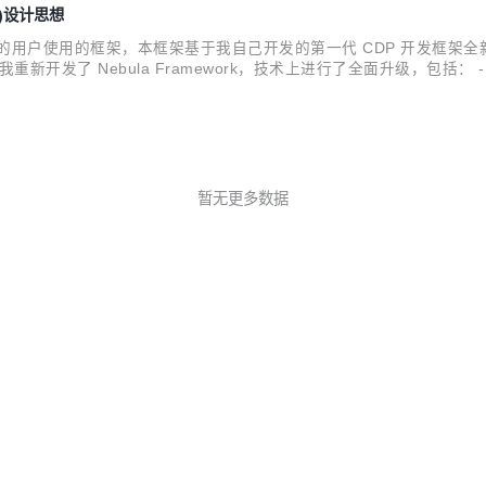
DD)设计思想
D 领域设计的用户使用的框架，本框架基于我自己开发的第一代 CDP 开发
 Nebula Framework，技术上进行了全面升级，包括： - DDD 
代码架构。 - 配套前端框架实现 nebula-admin。 - 前端框架从基于 Vue 2
暂无更多数据