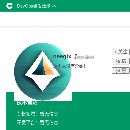
DevOps研发效能
+ 关注
neegix
私 信
这个人没有介绍！
拉 黑
技术雷达
专长领域：暂无信息
开发平台：暂无信息