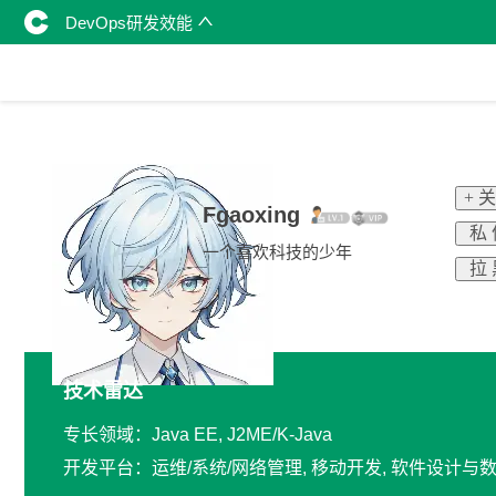
DevOps研发效能
+ 
Fgaoxing
私 
一个喜欢科技的少年
拉 
技术雷达
专长领域：Java EE, J2ME/K-Java
开发平台：运维/系统/网络管理, 移动开发, 软件设计与