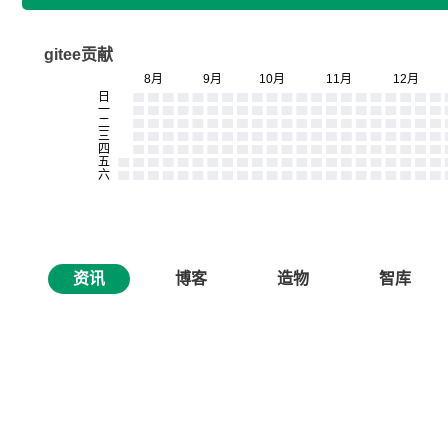
gitee贡献
资讯
博客
造物
智库