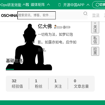
媒体矩阵
vOps研发效能
开源中国APP
切
登录
+
亿大佛
关
注
一切有为法，如梦幻泡
私
信
影。如露亦如电，应作如
拉
是观。
黑
基础信息
32
1
1
0
经验值
粉丝
关注
文章总量