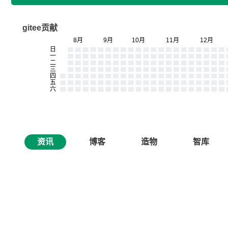
gitee贡献
资讯
博客
造物
智库