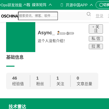
媒体矩阵
vOps研发效能
开源中国APP
切
登录
+ 关
注
Async_
私 信
这个人没有介绍！
拉 黑
基础信息
46
1
1
0
经验值
粉丝
关注
文章总量
技术雷达