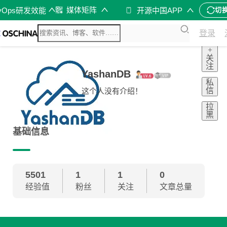
媒体矩阵
vOps研发效能
开源中国APP
切
登录
+
关
注
YashanDB
私
信
这个人没有介绍！
拉
黑
基础信息
5501
1
1
0
经验值
粉丝
关注
文章总量