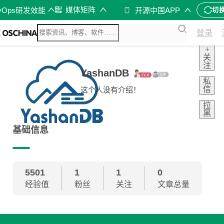
媒体矩阵
vOps研发效能
开源中国APP
切
登录
+
关
注
YashanDB
私
信
这个人没有介绍！
拉
黑
基础信息
5501
1
1
0
经验值
粉丝
关注
文章总量