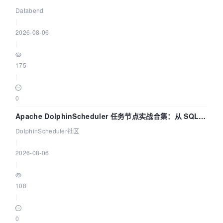
管道
Databend
|
2026-08-06
|
175
|
0
Apache DolphinScheduler 任务节点实战合集：从 SQL、
DataX 到 Spark、Flink 一次配置全打通
DolphinScheduler社区
|
2026-08-06
|
108
|
0