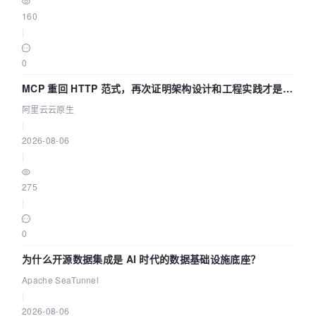
160
|
0
MCP 重回 HTTP 范式，再次证明架构设计和工程实践才是稀
缺资源
阿里云云原生
|
2026-08-06
|
275
|
0
为什么开源数据集成是 AI 时代的数据基础设施底座？
Apache SeaTunnel
|
2026-08-06