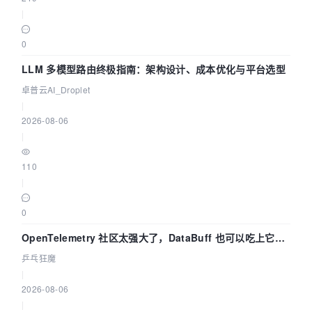
|
0
LLM 多模型路由终极指南：架构设计、成本优化与平台选型
卓普云AI_Droplet
|
2026-08-06
|
110
|
0
OpenTelemetry 社区太强大了，DataBuff 也可以吃上它的
eBPF 链路了
乒乓狂魔
|
2026-08-06
|