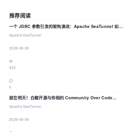
推荐阅读
一个 JDBC 参数引发的架构演进：Apache SeaTunnel 如何
解决数据同步中的“定时 Flush”难题
Apache SeaTunnel
|
2026-08-06
|
425
|
0
就在明天！白鲸开源与你相约 Community Over Code
Asia 2026 主题演讲！
Apache SeaTunnel
|
2026-08-06
|