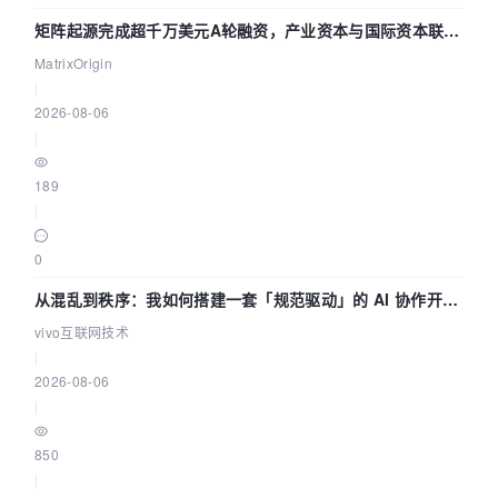
矩阵起源完成超千万美元A轮融资，产业资本与国际资本联手
押注企业级AI基础设施赛道
MatrixOrigin
|
2026-08-06
|
189
|
0
从混乱到秩序：我如何搭建一套「规范驱动」的 AI 协作开发
体系
vivo互联网技术
|
2026-08-06
|
850
|