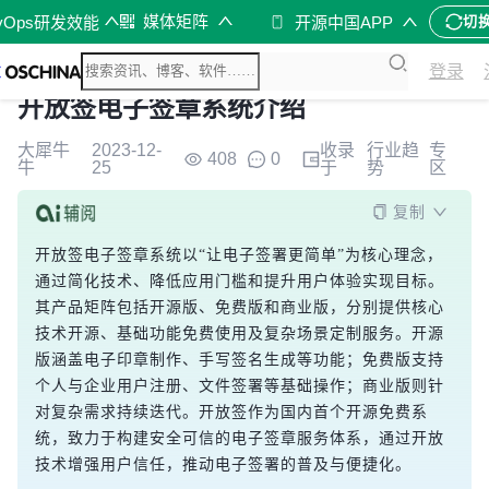
媒体矩阵
vOps研发效能
开源中国APP
切
登录
开放签电子签章系统介绍
大犀牛
2023-12-
收录
行业趋
专
408
0
牛
25
于
势
区
复制
开放签电子签章系统以“让电子签署更简单”为核心理念，
通过简化技术、降低应用门槛和提升用户体验实现目标。
其产品矩阵包括开源版、免费版和商业版，分别提供核心
技术开源、基础功能免费使用及复杂场景定制服务。开源
版涵盖电子印章制作、手写签名生成等功能；免费版支持
个人与企业用户注册、文件签署等基础操作；商业版则针
对复杂需求持续迭代。开放签作为国内首个开源免费系
统，致力于构建安全可信的电子签章服务体系，通过开放
技术增强用户信任，推动电子签署的普及与便捷化。