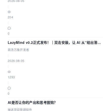
2026-08-05
|
204
|
0
LazyMind v0.2正式发布！｜双击安装，让 AI 从“给出答案”
走到“完成交付”
商汤万象开发者
|
2026-08-05
|
1293
|
0
AI是否让你的产出和思考脱钩？
禅道项目管理软件