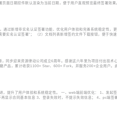
签署页面日期控件默认渲染为当前日期，便于用户直观预览最终签署效果
种签名方式选项，适配不同业务场景的签名要求。 6.手写签名增加真
..
上，通过新增非实名认证签署功能、优化用户体验和完善系统稳定性，更
是否需要实名认证签署”； （2）文档列表新增签约文件下载按钮，便于快
默认签署菜单页显示“待我处理”标签页，缩短用户操作路径； （2）统一优
版开源，同步迎来资源律动公司成立6周年。感谢这六年里为项目付出技
产品，累计收获1100+ Star、600+ Fork，并服务200+企
普惠”转型。 开源核心价值：让电子签回归“简单与可信” 技术透明：消
进，提升了用户体验和系统稳定性。 一、web端前端优化： 1、发
再显示合同基本信息 3、登录失效时，不提示失效信息； 4、pc端签署
，可返回业务地址； 6、授权页面优化，增加退出功能； 二、H5端前端优