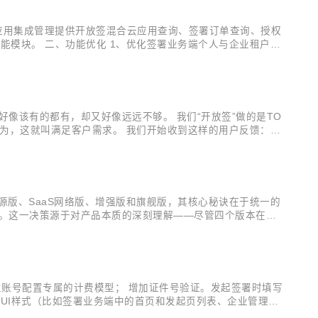
）应用集成管理提供开放签混合云应用查询、签署订单查询、授权
能模块。 二、功能优化 1、优化签署业务端个人与企业租户账
认证入口。 2、优化业务端发起页面和详情页面的UI样式；
像该有的都有，却又好像远远不够。 我们“开放签”做的是TO
为，这就叫满足客户需求。 我们开始收到这样的用户反馈：
场走访中，我们目睹了这样的场景：一位业务员因为漏掉了xx部
源版、SaaS网络版、增强版和旗舰版，其核心秘诀在于统一的
者。这一决策源于对产品本质的深刻理解——尽管四个版本在功
它探讨与实现如何在多用户环境下共用相同的系统或程序组件，
业账号配置专属的计费模型； 增加证件号验证。发起签署时填写
和UI样式（比如签署业务端中的首页和发起页列表、企业管理后