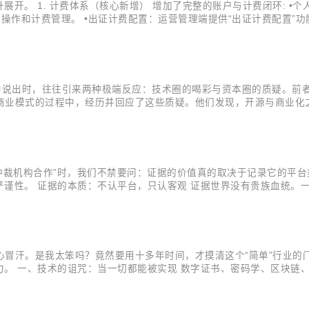
开。 1. 计费体系（核心新增） 增加了完整的账户与计费闭环: •
作和计费管理。 •出证计费配置：运营管理端提供“出证计费配置”功能
追溯能力。 • 签署出证服务：新增电子文件验证报告（用于司法举证
层中说出时，往往引来两种极端反应：技术圈的喝彩与资本圈的质疑。前
源商业模式的过程中，经历并回应了这些质疑。他们发现，开源与商业化
证”？ “开源为商业化奠定了技术信任基础，这是我们在与第一批企业客
盒...
家仲裁机构合作”时，我们不禁要问：证据的价值真的取决于记录它的平台
逻辑严谨性。 证据的本质：不认平台，只认客观 证据世界没有贵族血统
用户操作——从实名认证到合同发送，从阅读到签署意愿表达，直至最
接再多...
心冒汗。是我太笨吗？竟然要用十多年时间，才摸清这个“简单”行业的
。 一、技术的诅咒：当一切都能被实现 数字证书、密码学、区块链
子签只是“在线盖章”？那印章背后是谁盖的？他有权盖吗？盖完的流
分工和员工...