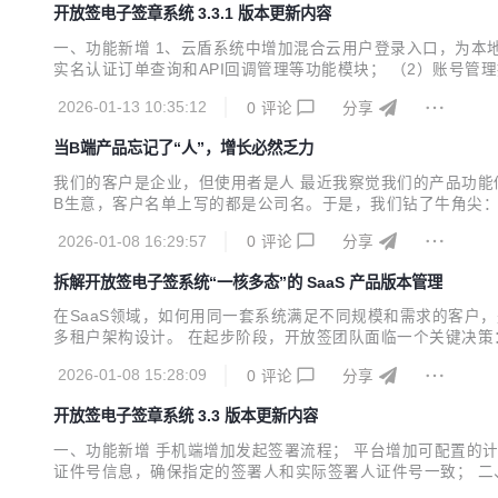
开放签电子签章系统 3.3.1 版本更新内容
一、功能新增 1、云盾系统中增加混合云用户登录入口，为本
实名认证订单查询和API回调管理等功能模块； （2）账号
号信息管理模块： （1）优化个人账号、企业组织概览页面样
2026-01-13 10:35:12
0
评论
分享
3、系统BUG修复： （1）修复网页端企业单方静默签署BUG； .
当B端产品忘记了“人”，增长必然乏力
我们的客户是企业，但使用者是人 最近我察觉我们的产品功能
B生意，客户名单上写的都是公司名。于是，我们钻了牛角尖：
“功能是全面的，但用起来总觉得哪里不太顺畅”；“能满足我
2026-01-08 16:29:57
0
评论
分享
门，不得不将一份已经走到最后一步的合同“作废”，然后从头发起
拆解开放签电子签系统“一核多态”的 SaaS 产品版本管理
在SaaS领域，如何用同一套系统满足不同规模和需求的客户
多租户架构设计。 在起步阶段，开放签团队面临一个关键决
能和部署方式上存在差异，但其核心业务逻辑是相通的。 一、
2026-01-08 15:28:09
0
评论
分享
并确保各用户间数据的隔离性。开放签的所有版本都构建在统一的
开放签电子签章系统 3.3 版本更新内容
一、功能新增 手机端增加发起签署流程； 平台增加可配置的
证件号信息，确保指定的签署人和实际签署人证件号一致； 二
台端的业务线管理）； 3、修复若干bug（比如：合同模版时