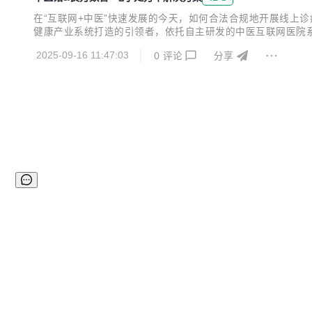
在“互联网+中医”快速发展的今天，如何合法合规地开展线上
健康产业系统打造的引领者，依托自主研发的中医互联网医院
馆进行数字化转型升级的风险成本。 一、行业痛点：传统中医
2025-09-16 11:47:03
0
评论
分享
程通常需要30分钟以上 •存档管理困难：纸质处方易丢失、易损