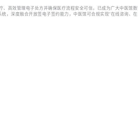
诊疗、高效管理电子处方并确保医疗流程安全可信，已成为广大中医馆
系统，深度融合开放签电子签约能力，中医馆可合规实现“在线咨询、在
馆处方管理现状 在传统中医馆运营中，处方管理存在诸多不便： •纸
坏，长期保存占用...