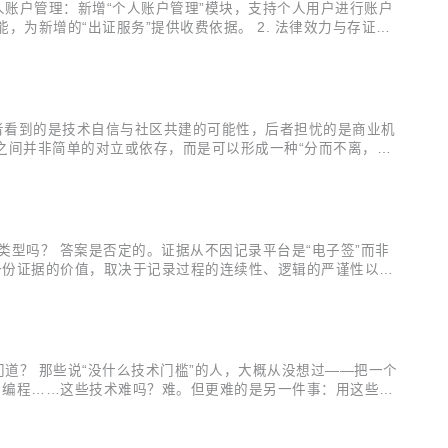
个人账户管理：新增“个人账户管理”模块，支持个人用户进行账户
，为新增的“出证服务”提供收费依据。 2. 法律效力与存证服
）和电子文件签署记录（用于追溯一份合同完整的签署过程，记
者看到的是技术自信与社区共建的可能性，后者担忧的是商业机
之间并非简单的对立或依存，而是可以形成一种“分而不离，合
户接触时最大的感受”。“开放签”的创始团队成员坦言。 在技术决
类型吗？ 答案是否定的。证据从不因记录平台是“电子签”而非
。一份证据的价值，取决于记录过程的连续性、逻辑的严谨性以及
终签名生效——这整个过程的完整记录，构成了证据链的基石。
门道？ 那些说“没什么技术门槛”的人，大概从没想过——把一个
、编程……这些技术难吗？难。但更难的是另一件事：用这些技
程该谁接着看？看完要不要归档？归档后怎么随时能调取验证？