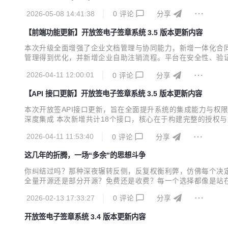
数据处理漏洞，并增加数据补偿机制。 [修复]填写控件处理：修正签
2026-05-08 14:41:38
0
评论
分享
【前端功能更新】开放签电子签章系统 3.5 版本更新内容
本次升级全面增强了企业文档管理与协同能力，新增一体化合
管理得到优化，并新增企业自助注销流程。平台在安全性、验证
增一体化合同管理能力，包含以下核心模块： 1、代收文档：
2026-04-11 12:00:01
0
评论
分享
人缺失或无效的合同。 3、企业文档：归口管理所有与本企业相
【API 接口更新】开放签电子签章系统 3.5 版本更新内容
本次开放签API接口更新，旨在全面提升系统的集成能力与权
深度集成 本次新增共计18个接口，核心在于构建完整的授权与
度集成：基于已授权范围，提供电子签发起、签署任务列表/详情
2026-04-11 11:53:40
0
评论
分享
接口：统一权限模型，增强管控能力 对原有16个电子签署与合..
这几年的折腾，一场“多余”的思想斗争
你纠结过吗？那种深夜辗转反侧，反复权衡利弊，仿佛每个决定
全量开源还是部分开源？免费还是收费？每一个选择都像是站在十
年前，开闭源的想法刚萌芽时，我们陷入了典型的“既要又要”
2026-02-13 17:33:27
0
评论
分享
优势。团队内部争论不休，会议讨论写满了“如果...那么...”的假设
开放签电子签章系统 3.4 版本更新内容