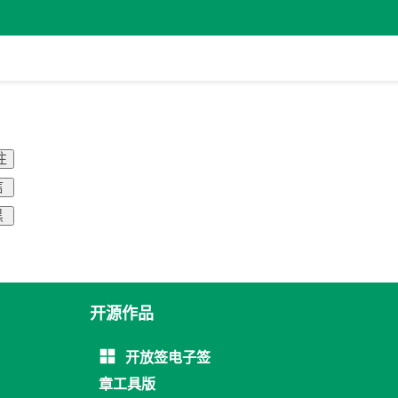
注
信
黑
开源作品
开放签电子签
章工具版