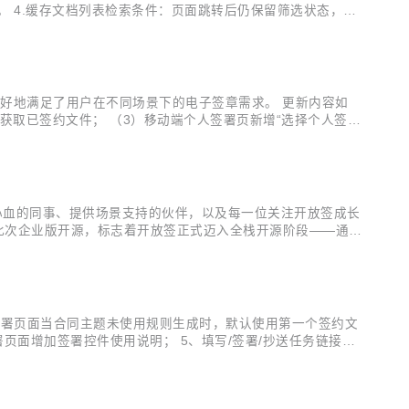
。 4.缓存文档列表检索条件：页面跳转后仍保留筛选状态，提
实姓名底纹：引导用户规范书写，提升签名可识别性与法律效力。
好地满足了用户在不同场景下的电子签章需求。 更新内容如
速获取已签约文件； （3）移动端个人签署页新增“选择个人签
化“我的签名”、“发起签署”、“文档详情”等相关页面视觉样
术心血的同事、提供场景支持的伙伴，以及每一位关注开放签成长
业用户。此次企业版开源，标志着开放签正式迈入全栈开源阶段——通过
除“电子签=神秘黑盒”的顾虑 开放签企业版完整开源所有核心代
起签署页面当合同主题未使用规则生成时，默认使用第一个签约文
页面增加签署控件使用说明； 5、填写/签署/抄送任务链接页
化： 1、签署页面增加签署控件提示区域； 2、签名面板增加未签