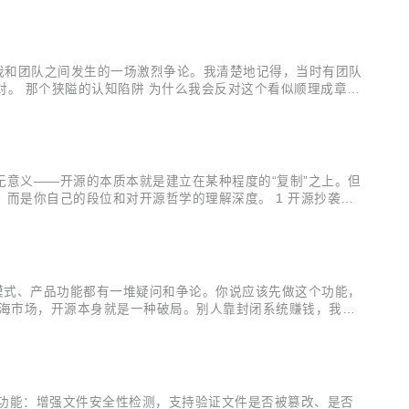
是我和团队之间发生的一场激烈争论。我清楚地记得，当时有团队
对。 那个狭隘的认知陷阱 为什么我会反对这个看似顺理成章的
层的问题。 而“合同”，只是这项基础能力在一个特定场景下的
意义——开源的本质本就是建立在某种程度的“复制”之上。但
而是你自己的段位和对开源哲学的理解深度。 1 开源抄袭的
。 第一重：瞎抄——违反开源协议的无知傲慢。2018年红芯
模式、产品功能都有一堆疑问和争论。你说应该先做这个功能，
红海市场，开源本身就是一种破局。别人靠封闭系统赚钱，我们
争力也自然上来。 多年过去，产品从零到一，从没人用到渐渐
验签功能：增强文件安全性检测，支持验证文件是否被篡改、是否