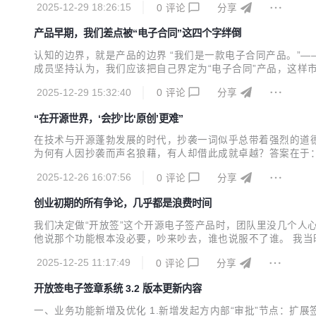
2025-12-29 18:26:15
0
评论
分享
产品早期，我们差点被“电子合同”这四个字绊倒
认知的边界，就是产品的边界 “我们是一款电子合同产品。”
成员坚持认为，我们应该把自己界定为“电子合同”产品，这样
定义？因为在我眼中，电子签技术的本质，远不止于“合同”二
2025-12-29 15:32:40
0
评论
分享
应用——仅仅是冰山一角。 用户需要签署的，远不止是法律意义上
“在开源世界，‘会抄’比‘原创’更难”
在技术与开源蓬勃发展的时代，抄袭一词似乎总带着强烈的道
为何有人因抄袭而声名狼藉，有人却借此成就卓越？答案在于：
初级阶段：从无知到形似 在开源创新的最初阶段，抄袭者往往
2025-12-26 16:07:56
0
评论
分享
浏览器事件堪称典型。这款宣称“自主可控”的浏览器，被揭穿仅是抄
创业初期的所有争论，几乎都是浪费时间
我们决定做“开放签”这个开源电子签产品时，团队里没几个
他说那个功能根本没必要，吵来吵去，谁也说服不了谁。 我
靠开放技术赢信任。技术透明，用户更容易接受，也砍掉了大
2025-12-25 11:17:49
0
评论
分享
有用户认可，功能也越来越扎实。回头看，当初吵翻天的“这个该
开放签电子签章系统 3.2 版本更新内容
一、业务功能新增及优化 1.新增发起方内部“审批”节点：扩