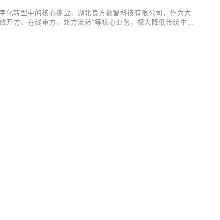
数字化转型中的核心挑战。湖北良方数智科技有限公司，作为大
线开方、在线审方、处方流转”等核心业务，极大降低传统中医
质处方流转效率低：从医师开方、药师审核到患者取药，整个流