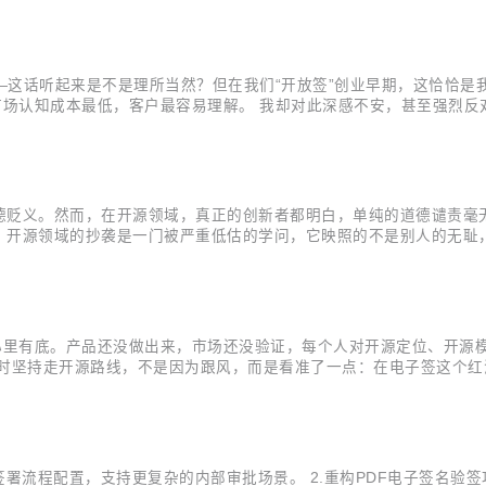
——这话听起来是不是理所当然？但在我们“开放签”创业早期，这恰恰
市场认知成本最低，客户最容易理解。 我却对此深感不安，甚至强烈反
字。它解决的是无纸化、破除物理限制、实现签署电子化等更基础、更底
的“合...
德贬义。然而，在开源领域，真正的创新者都明白，单纯的道德谴责毫无
开源领域的抄袭是一门被严重低估的学问，它映照的不是别人的无耻，
陷入无知的傲慢或机械的复制，未能理解开源生态的基本规则与精神实质
袭开源Chr...
人心里有底。产品还没做出来，市场还没验证，每个人对开源定位、开源
当时坚持走开源路线，不是因为跟风，而是看准了一点：在电子签这个
量不必要的运营环节和隐藏成本。成本降下来，最终受益的是用户，竞
不该做、那个要不要加”，...
展签署流程配置，支持更复杂的内部审批场景。 2.重构PDF电子签名