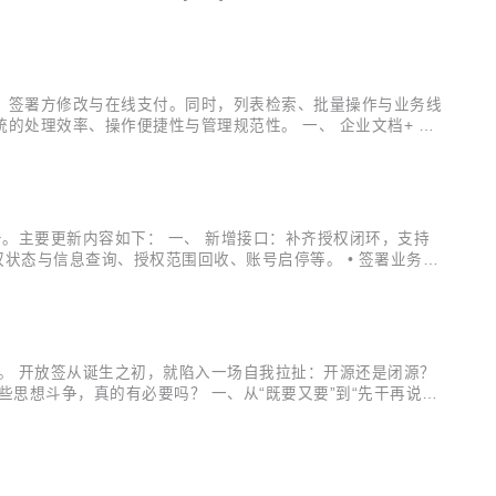
s) [体验] 多任务衔接：优化用户填写与签署多...
、签署方修改与在线支付。同时，列表检索、批量操作与业务线
处理效率、操作便捷性与管理规范性。 一、 企业文档+ 新
持直接指派。 2、代收设置：自动转交规则配置，用于处理经办
。主要更新内容如下： 一、 新增接口：补齐授权闭环，支持
权状态与信息查询、授权范围回收、账号启停等。 • 签署业务深
”全链路，实现从授权到签署管理的深度业务集成。 二、 变更
。 开放签从诞生之初，就陷入一场自我拉扯：开源还是闭源？
想斗争，真的有必要吗？ 一、从“既要又要”到“先干再说” 3
益受损；既想保持代码的完全开放，又害怕被过度复制而失去竞争