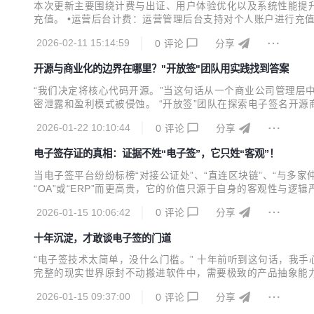
本次更新主要围绕计费与出证、用户体验优化以及系统性能提升展
充值。 •运营后台计费：运营管理后台支持对个人账户进行充值操
务（核心新增） 强化了系统的法律合规性，增加了司法举证和
2026-02-11 15:14:59
0
评论
分享
录谁、在何时、以何种方式完成了签署）。 3. 用户体验...
开源与商业化的边界在哪里？"开放签"团队用实践找到答案
“我们决定将核心代码开源。”当这句话从一个商业公司管理
密泄露和盈利模式被侵蚀。 “开放签”团队在探索电子签名开
而不混”的协同生态。 01 开源：为何是商业化最好的“信任凭
2026-01-22 10:10:44
0
评论
分享
策日益谨慎的B端市场，企业客户面临的最大障碍往往是“不透明黑
电子签存证的真相：证据不姓“电子签”，它只姓“客观”！
当电子签平台纷纷标榜“对接公证处”、“直连区块链”、“与多
“OA”或“ERP”而更高贵，它的价值只源于自身的客观性与
本身的真实性，而非它所在的平台。 电子签平台上的每一次
2026-01-15 10:06:42
0
评论
分享
如果平台本身无法清晰、连续地梳理和呈现这些步骤，那么即使对
十年沉淀，才敢谈电子签的门道
“电子签技术太简单，没什么门槛。” 十年前听到这句话，我手
完整的现实世界原封不动搬进软件中，需要极致的产品抽象能力
术，在数字世界里重建一个能自己运转的商业社会。 你以为电
2026-01-15 09:37:00
0
评论
分享
在现实世界里，这些答案散落在公司的管理制度、财务流程、部门