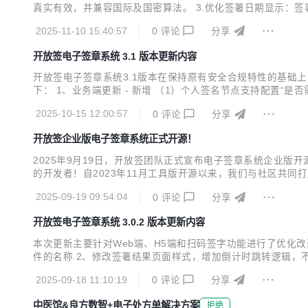
真实有效，并兼容国际及国密算法。 3.优化签署日期显示：
升操作连贯性。 5.个人签名节点支持设置签名方式：提供多
2025-11-10 15:40:57
0
评论
分享
7.优化部分页面样式与交互：提升视觉统一性与操作流畅度。 二.
开放签电子签章系统 3.1 版本更新内容
开放签电子签章系统3.1版本在保持原有安全合规特性的基础
下： 1、业务端更新 - 新增 （1）个人签名节点支持配置“
名”功能，支持常用签名与手写签字两种方式； - 优化 （1）
2025-10-15 12:00:57
0
评论
分享
式； （3）其他页面样式和文案优化； - 修复 （1...
开放签企业版电子签章系统正式开源！
2025年9月19日，开放签团队正式宣布电子签章系统企业
的开发者！自2023年11月工具版开源以来，我们与社区共同打磨
代码透明化与社区协作，推动电子签行业从“技术黑盒”向“可信
2025-09-19 09:54:04
0
评论
分享
码（包括签名引擎、文档处理、权限管理等...
开放签电子签章系统 3.0.2 版本更新内容
本次更新主要针对Web端、H5端和扫码签字功能进行了优化改
件的名称 2、修改签署结果页面样式，增加倒计时跳转逻辑，不
面样式优化，同时增加返回按钮（如有callbackPage）
2025-09-18 11:10:19
0
评论
分享
名或签名过短的样式和逻辑控制； 3、优化登录...
中医馆&良方数智+电子处方单解决方案
拒绝