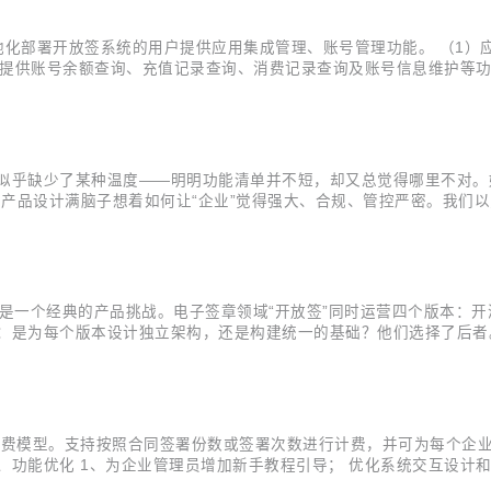
地化部署开放签系统的用户提供应用集成管理、账号管理功能。 （1
管理提供账号余额查询、充值记录查询、消费记录查询及账号信息维护等功
式； （2）拆分展示个人账号信息与企业信息，统一个人用户和企业实名
..
似乎缺少了某种温度——明明功能清单并不短，却又总觉得哪里不对。好
产品设计满脑子想着如何让“企业”觉得强大、合规、管控严密。我们以
们法务部的要求，但业务部门的推广遇到不小阻力。” 直到在一次客户现
一个全新...
，是一个经典的产品挑战。电子签章领域“开放签”同时运营四个版本：开
策：是为每个版本设计独立架构，还是构建统一的基础？他们选择了后
多租户架构：四个版本的统一基石 多租户技术是一种软件架构技术，
多租户架构之上，...
计费模型。支持按照合同签署份数或签署次数进行计费，并可为每个企
、功能优化 1、为企业管理员增加新手教程引导； 优化系统交互设计
间控件、API接口返回码错误、抄送链接的登录）；