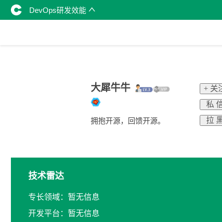
DevOps研发效能
大犀牛牛
+ 关
私 
拉 
拥抱开源，回馈开源。
技术雷达
专长领域：暂无信息
开发平台：暂无信息