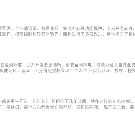
署流程中填写控件的逻辑处理问题。 三、 优化改进 (Improvement
同管理、企业通讯录、数据看板与集成中心等功能模块，支持任务转办
流程、权限控制和界面体验等方面也进行了多项改进，整体提升了系统的
集中处理“待分配经办人”的合同（经办人未指定或未加入企业），并支
关的合同文档，支...
限管理清晰度，助力开发者更顺畅、更安全地将电子签能力融入自身业务
集成闭环，覆盖： • 身份与授权管理：个人/企业实名认证、授权、授
获取、合同流程管理等能力。 开发者现可一次性打通“身份-授权-业务
.
都关乎生死存亡的时刻？ 我们花了几年时间，就在这样的纠结中度过
字路口，每个方向都看似充满可能，又布满荆棘。 现在回头看，那些思
困境。 既想要开源的社区活力和传播效应，又担心闭源带来的商业收
...