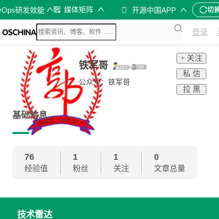
媒体矩阵
vOps研发效能
开源中国APP
切
登录
+ 关注
铁军哥
私 信
公众号：铁军哥
拉 黑
基础信息
76
1
1
0
经验值
粉丝
关注
文章总量
技术雷达