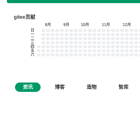
gitee贡献
资讯
博客
造物
智库