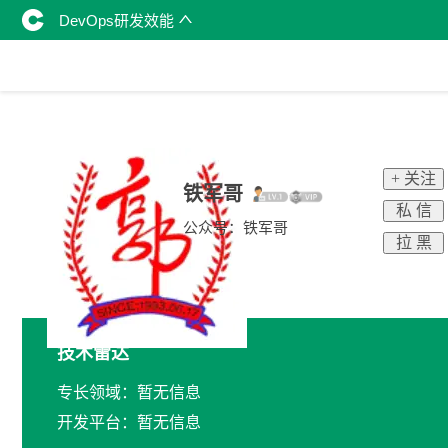
DevOps研发效能
+ 关注
铁军哥
私 信
公众号：铁军哥
拉 黑
技术雷达
专长领域：暂无信息
开发平台：暂无信息