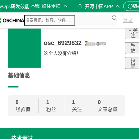
媒体矩阵
evOps研发效能
开源中国APP
切
登录
+ 关
注
osc_6929832
私
信
这个人没有介绍！
拉
黑
基础信息
8
1
1
0
经验值
粉丝
关注
文章总量
技术雷达