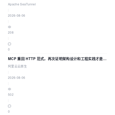
Asia 2026 主题演讲！
Apache SeaTunnel
|
2026-08-06
|
208
|
0
MCP 重回 HTTP 范式，再次证明架构设计和工程实践才是稀
缺资源
阿里云云原生
|
2026-08-06
|
502
|
0