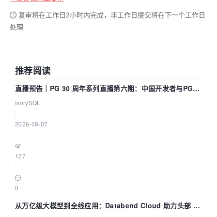
复审将在工作日2小时内完成，非工作日提交将在下一个工作日
处理
推荐阅读
直播预告｜PG 30 周年系列直播第六期：中国开发者与PG内
核——我们改得动吗？我们贡献了什么？
IvorySQL
|
2026-08-07
|
127
|
0
从万亿级大模型到全线应用：Databend Cloud 助力头部 AI