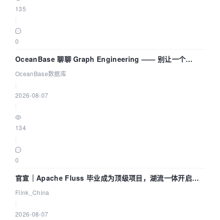
135
|
0
OceanBase 聊聊 Graph Engineering —— 别让一个
Agent 既当运动员又
OceanBase数据库
|
2026-08-07
|
134
|
0
官宣｜Apache Fluss 毕业成为顶级项目，湖流一体开启
Agentic Lake 全面实时化时代
Flink_China
|
2026-08-07