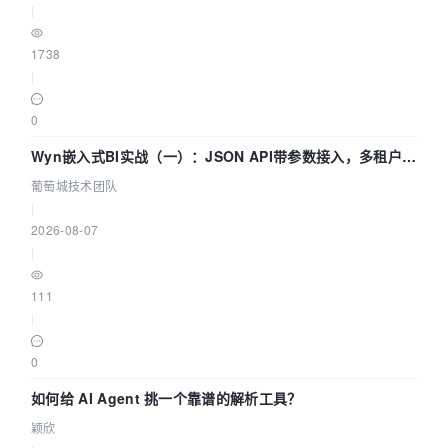
|
1738
|
0
Wyn嵌入式BI实战（一）：JSON API带参数接入，多租户数
据源配置指南 | 葡萄城技术团队
葡萄城技术团队
|
2026-08-07
|
111
|
0
如何给 AI Agent 挑一个靠谱的解析工具？
颖欣