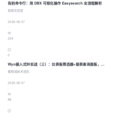
告别命令行：用 DBX 可视化操作 Easysearch 全流程解析
极限实验室
|
2026-08-07
|
259
|
0
Wyn嵌入式BI实战（三）：仪表板筛选器+报表查询面板，参
数联动全闭环
葡萄城技术团队
|
2026-08-07
|
88
|