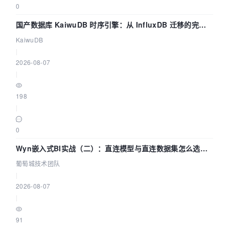
0
国产数据库 KaiwuDB 时序引擎：从 InfluxDB 迁移的完整
技术路径
KaiwuDB
|
2026-08-07
|
198
|
0
Wyn嵌入式BI实战（二）：直连模型与直连数据集怎么选，
参数为什么不生效？| 葡萄城技术团队
葡萄城技术团队
|
2026-08-07
|
91