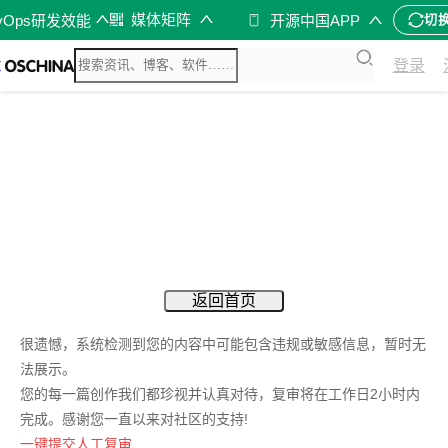
媒体矩阵
vOps研发效能
开源中国APP
切
登录
返回首页
很遗憾，系统检测到您的内容中可能包含违规或敏感信息，暂时无
法展示。
您的每一篇创作我们都珍视并认真对待，复审将在工作日2小时内
完成。感谢您一直以来对社区的支持!
一键提交人工复审