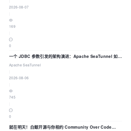
|
2026-08-07
|
169
|
0
一个 JDBC 参数引发的架构演进：Apache SeaTunnel 如何
解决数据同步中的“定时 Flush”难题
Apache SeaTunnel
|
2026-08-06
|
745
|
0
就在明天！白鲸开源与你相约 Community Over Code