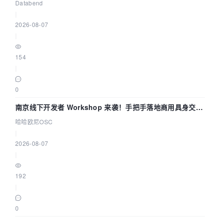
企业构建全链路 Trace 数据管道
Databend
|
2026-08-07
|
154
|
0
南京线下开发者 Workshop 来袭！手把手落地商用具身交互
智能 Agent 应用
哈哈欧尼OSC
|
2026-08-07
|
192
|
0