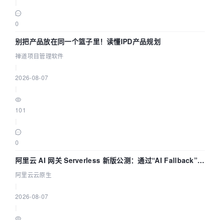
|
0
别把产品放在同一个篮子里！读懂IPD产品规划
禅道项目管理软件
|
2026-08-07
|
101
|
0
阿里云 AI 网关 Serverless 新版公测：通过“AI Fallback”与
拓扑可视化构建 AI 流量治理底座
阿里云云原生
|
2026-08-07
|