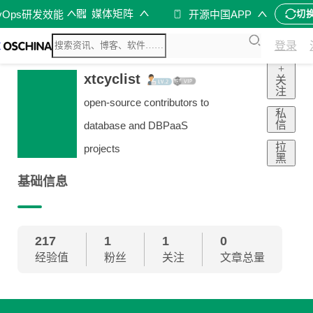
媒体矩阵
vOps研发效能
开源中国APP
切
登录
+
xtcyclist
关
注
open-source contributors to
私
信
database and DBPaaS
拉
projects
黑
基础信息
217
1
1
0
经验值
粉丝
关注
文章总量