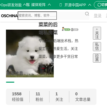
媒体矩阵
vOps研发效能
开源中国APP
切
登录
菜菜的后
+
端私房菜
关
注
专注Java后端技术栈，热
私
信
爱工作，热爱生活，关注
拉
菜菜，分享更多干货日常
黑
哟~
基础信息
1558
11
1
0
经验值
粉丝
关注
文章总量