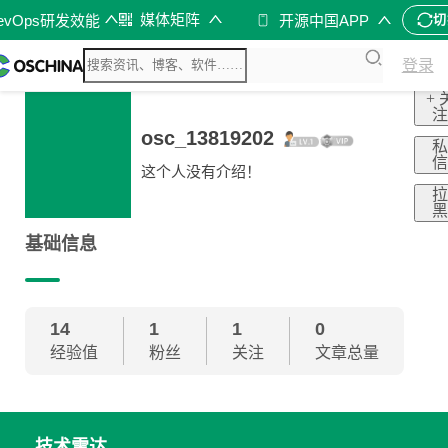
媒体矩阵
evOps研发效能
开源中国APP
切
登录
+ 
osc_13819202
这个人没有介绍！
基础信息
14
1
1
0
经验值
粉丝
关注
文章总量
技术雷达