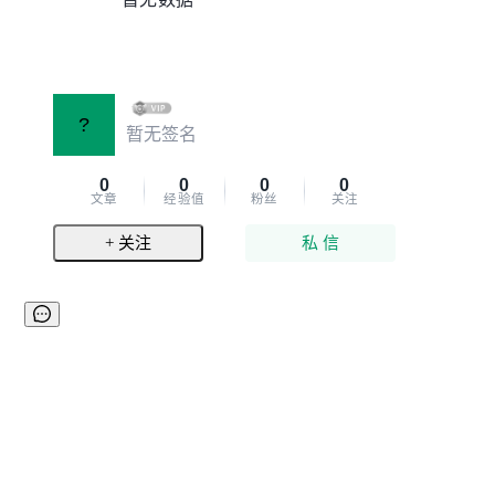
?
暂无签名
0
0
0
0
文章
经验值
粉丝
关注
+ 关注
私 信