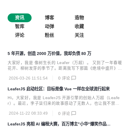
资讯
博客
造物
智库
动弹
收藏
评论
粉丝
关注
5 年开源，创造 2000 万价值，我却负债 80 万
大家好，我是 像树生长的 Leafer（万超）。 又到了一年春暖
花开、柳树发芽的季节了。距离我写下那篇《绝境中盛开》已
经过去整整两年。这两年里，LeaferJS 引擎变强了，成熟
2026-03-26 11:51:54
0
评论
了，而我开源创业的履历也跨过了第五个年头。 很久没和大家
坐下来聊聊近况了，今天咱们好好唠唠。 缘起 开发一个顶尖
LeaferJS 启动社区：目标是像 Vue 一样在全球流行起来
的开源图形引擎到底有多难？ 我的回答是：难到需要用五年的
时间，赌上全部的精力、积蓄，甚至是身体的健康，去做一个
Hi，大家好，我是 LeaferJS 开源引擎的创始人万超（Leafe
可能永远没有尽头的底层基建。 曾有专业的人评估：研发一个
r）。最近，李子柒归来的故事感动了无数人，也让我不禁回
同级别的引擎，团队成本至少 2000 万起， 且未必能成。 而
忆起自己这三年多的坚持与奋斗。今天，我想借此机会，向大
这些代价，最终在我这里变成了一串数字：负债 80 万。 这 8
2024-11-22 08:33:49
0
评论
家讲述一个关于梦想与努力的开源故事，并诚挚地邀请感兴趣
0 万不是挥霍，而是...
的朋友一起来书写这个开源故事的新篇章～ 梦想的起点 三年
LeaferJS 亮相 AI 编程大赛，百万博主"小华"爆笑作品夺
前，深夜的灯光照亮了我的工作台，窗外是宁静的夜空，作为
奖