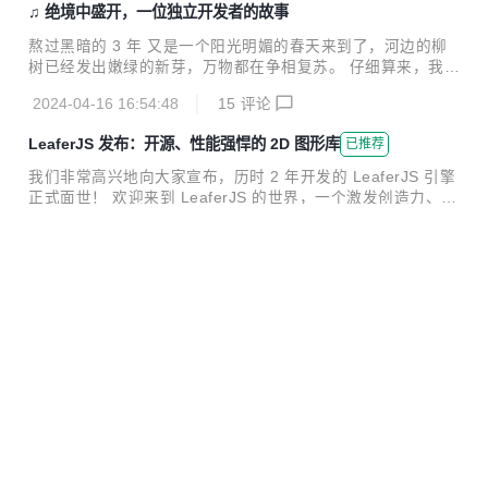
♫ 绝境中盛开，一位独立开发者的故事
已经过去了整整一年。 与用户相互成就 在过去的一年里，无
数的用户需求和反馈如潮水般涌来，不断地滋润和雕琢着这款
熬过黑暗的 3 年 又是一个阳光明媚的春天来到了，河边的柳
产品，使其功能更加丰富，且更贴合实际使用场景，同时我们
树已经发出嫩绿的新芽，万物都在争相复苏。 仔细算来，我这
的文档也变得更加通俗易懂。即使期间产品还不完善，我们依
次在北京创业已经整整 3 年了，实在是不敢相信，已经熬过了
然无法阻挡用户的热情！通过口碑传播的用户源源不断的涌来
2024-04-16 16:54:48
15
评论
这么久。 在这漆黑漫长的 3 年里，面对不确定性，面对资金
～ ...
的匮乏，我无法想像自己是怎么坚持过来的。 你能想象，每天
LeaferJS 发布：开源、性能强悍的 2D 图形库
已推荐
做着喜欢的工作，心中充满希望的样子吗？ 你能想象，创业 3
年，负债累累还在继续努力前行的样子吗？ 你能想象， 在 1
我们非常高兴地向大家宣布，历时 2 年开发的 LeaferJS 引擎
个月之后，我可能将卖掉房子才能继续创业的样子吗？ 你能想
正式面世！ 欢迎来到 LeaferJS 的世界，一个激发创造力、开
象，别人都在忙碌着过年，我还在上线产品的样子吗？ 多少个
启无限可能的引擎！在这里，数字化产品开发不再是一项艰难
夜晚，各种无形的压力袭来，让我焦虑难安、无法入眠。 我也
2023-07-04 18:13:14
28
评论
的任务，而是一个令人愉悦的探索之旅。感谢所有参与其中、
想去看看外面的世界，看看婺...
提供支持的小伙伴们，正是因为你们的协助，我们才能够骄傲
LeaferJS 发布：开源、性能强悍的2D图形库
拒绝
的向大家呈现出这款与众不同的图形渲染引擎。 应用场景 Le
aferJS 是一款绚丽多彩的 HTML5 Canvas 2D 图形渲染引
我们非常高兴地向大家宣布，历时 2 年开发的 LeaferJS 引擎
擎，具备瞬间创建 100 万个图形的超强能力，可结合 AI 进行
正式面世！ 欢迎来到 LeaferJS 的世界，一个激发创造力、开
绘图，生成界面。同时，LeaferJS 还为跨平台开发提供了统
启无限可能的引擎！在这里，数字化产品开发不再是一项艰难
一而丰富的交互事件，马上会支持小程序、Node...
2023-07-04 08:33:21
0
评论
的任务，而是一个令人愉悦的探索之旅。感谢所有参与其中、
提供支持的小伙伴们，正是因为你们的协助，我们才能够骄傲
的向大家呈现出这款与众不同的图形渲染引擎。 应用场景 Le
aferJS 是一款绚丽多彩的 HTML5 Canvas 2D 图形渲染引
擎，具备瞬间创建 100 万个图形的超强能力，可结合 AI 进行
暂无更多数据
绘图，生成界面。同时，LeaferJS 还为跨平台开发提供了统