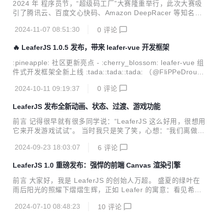
一名连续开发过多款产品的独立开发者，我已经难以忍受一件
2024 年 程序员节，“超级码工厂”大赛隆重举行，此次大赛吸
事情：为什么设计完一个产品界面后，还要再用代码重复实现
引了腾讯云、百度文心快码、Amazon DeepRacer 等知名公
一遍界面？ 这个过程既枯燥，又浪费时间，更糟糕的是，当内
司参与。 作为创新图形渲染引擎，LeaferJS 以强大的技术实
容多了之后还特别容易卡顿。 于是，我问自己：能不能做一个
2024-11-07 08:51:30
0
评论
力为参赛者提供了强力支持，助力他们实现创意编程和互动设
高性能、灵活的图形引擎，以及配套的设计...
计。百万粉丝博主“超级小华”凭借一款爆笑创意游戏作品成功
🔥 LeaferJS 1.0.5 发布，带来 leafer-vue 开发框架
夺奖，为大赛增添不少亮点。文末附有他制作的参赛过程视
频，带你回顾这场精彩赛事。 腾讯云 AI 代码助手专场 作为大
:pineapple: 社区更新亮点 - :cherry_blossom: leafer-vue 组
赛的一大亮点，腾讯云 AI 代码助手专场吸引了大量编程爱好
件式开发框架全新上线 :tada::tada::tada: （@FliPPeDround
者和创新者。参赛者们借助 AI 编程工具和 API，发挥创意，
提供开发维护） :seedling: 新增功能 - :cherry_blossom: 图
进行高效编程创作，展示了自己在技术领域的实力。在这个充
2024-10-11 09:19:37
0
评论
形编辑器支持在多个 leafer 层中选择元素 - :cherry_blosso
满创意和...
m: 图形编辑器多选时，也能使用 element 元素的属性方法直
LeaferJS 发布全新动画、状态、过渡、游戏功能
接移动、调整编辑框 - 组元素 add() 方法支持传人 JSON 创
建元素 - 组元素 remove() 方法支持传入条件移除元素 - :cher
前言 记得很早就有很多同学说：“LeaferJS 这么好用，很想用
ry_blossom: Bo...
它来开发游戏试试”。 当时我只是笑了笑，心想：“我们离做游
戏还早着呢”。 尽管我们没有为游戏开发做过专门支持，但用
2024-09-23 18:03:07
6
评论
户的好奇心是挡不住的。陆续有人用 LeaferJS 开发了一些有
趣的小游戏，并在社区分享。比如 @子洋 开发了一系列的小
LeaferJS 1.0 重磅发布：强悍的前端 Canvas 渲染引擎
游戏，还专门写了小游戏教程 《Leafer 开发小游戏 - 拼
图》，那个时候我还没有特别重视起来。 直到有一天，有位同
前言 大家好，我是 LeaferJS 的创始人万超。 盛夏的绿叶在
学 @hhzzcc 为了实现自己的游戏梦想，在功能还不齐全的情
雨后阳光的照耀下熠熠生辉，正如 Leafer 的寓意：看见希
况下，硬是用 LeaferJS 开发了一款 超级玛丽游戏， 他还写
望，不断成长。 在此，我很高兴的向大家宣布，经过我们 3
了一篇教程 《我用 JS 开发一款超级玛丽游戏》，被很...
2024-07-10 08:48:23
10
评论
年多开发的 LeaferJS 开源引擎终于打磨成熟，迎来了正式版
的发布～ :tada::tada::tada: 这距离我们上次公测版的发布，