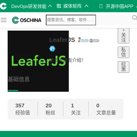
媒体矩阵
DevOps研发效能
开源中国APP
+
关
LeaferJS
注
私
信
这个人没有介绍！
拉
黑
基础信息
357
20
1
0
经验值
粉丝
关注
文章总量