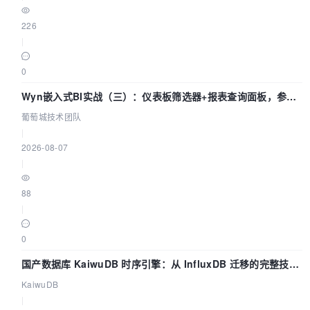
226
|
0
Wyn嵌入式BI实战（三）：仪表板筛选器+报表查询面板，参数
联动全闭环
葡萄城技术团队
|
2026-08-07
|
88
|
0
国产数据库 KaiwuDB 时序引擎：从 InfluxDB 迁移的完整技术
路径
KaiwuDB
|