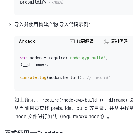
prebuildify 
--napi
导入并使用构建产物 导入代码示例：
Arcade
代码解读
复制代码
var
 addon = require(
'node-gyp-build'
)
(__dirname);

console
.
log
(addon.hello()); 
// 'world'
如上所示，
require('node-gyp-build')(__dirname)
从当前目录查找 prebuilds、build 等目录，并从中找
.node 文件进行加载（require('xxx.node')）。
正式使用一个 addon