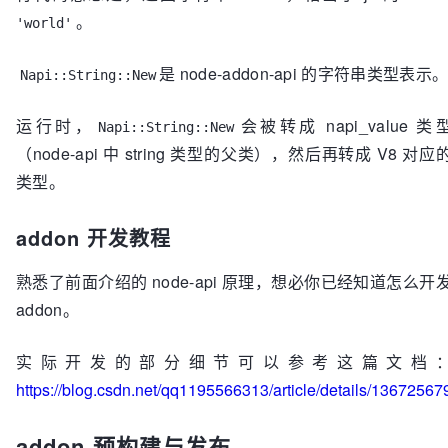
return
 exports;

。
'world'
}

是 node-addon-api 的字符串类型表示
Napi::String::New
NODE_API_MODULE
运行时，
会被转成 napi_value 类
Napi::String::New
（node-api 中 string 类型的父类），然后再转成 V8 对应
类型。
addon 开发教程
熟悉了前面介绍的 node-api 原理，想必你已经知道怎么开
addon。
实际开发的部分细节可以参考这篇文档
https://blog.csdn.net/qq1195566313/article/details/13672567
addon 预构建与发布