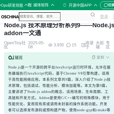
媒体矩阵
vOps研发效能
开源中国APP
切
登录
Node.js 技术原理分析系列9——Node.j
addon一文通
OpenTiny社
2025-05-
收录
大前
专
3,930
15
区
08
于
端
区
复制
Node.js是一个开源的跨平台JavaScript运行时环境，允许在服
务器端执行JavaScript代码，基于Chrome V8引擎构建，适用
于高性能网络应用。本系列文章共9篇，深入介绍了Node.js技
术原理，包括调试、性能分析、模块加载等。本文为第9篇，
主要讲述了Node.js addon的概念、适用场景、生命周期、工
具链和开发方式。Addon是使用C/C++编写的特殊模块，用于
性能优化、复用现有库或调用未封装的操作系统功能。开发
者可以选择发布源码或预构建产物，使用node-gyp和cmake等