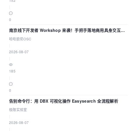
152
|
0
南京线下开发者 Workshop 来袭！手把手落地商用具身交互智
能 Agent 应用
哈哈欧尼OSC
|
2026-08-07
|
185
|
0
告别命令行：用 DBX 可视化操作 Easysearch 全流程解析
极限实验室
|
2026-08-07
|