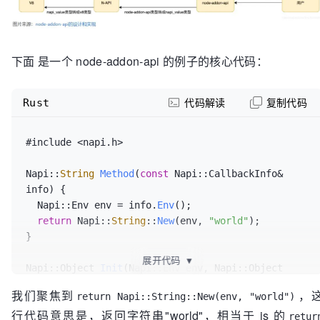
下面 是一个 node-addon-api 的例子的核心代码：
Rust
代码解读
复制代码
#include <napi.h>

Napi::
String
Method
(
const
 Napi::CallbackInfo& 
info) {

  Napi::Env env = info.
Env
();

return
 Napi::
String
::
New
(env, 
"world"
);

}

展开代码
▼
Napi::Object 
Init
(Napi::Env env, Napi::Object 
exports) {

我们聚焦到
，
return Napi::String::New(env, "world")
  exports.
Set
(Napi::
String
::
New
(env, 
"hello"
),

行代码意思是，返回字符串"world"，相当于 js 的
              Napi::Function::
New
(env, Method));

retur