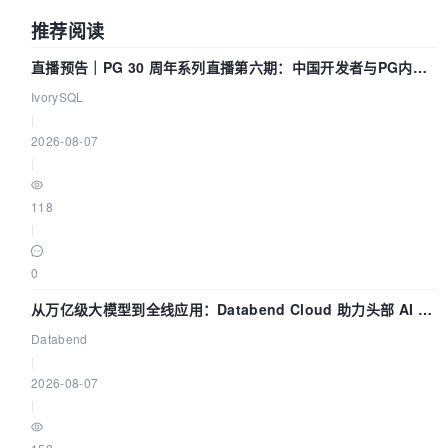
推荐阅读
直播预告｜PG 30 周年系列直播第六期：中国开发者与PG内核
——我们改得动吗？我们贡献了什么？
IvorySQL
|
2026-08-07
|
118
|
0
从万亿级大模型到全线应用：Databend Cloud 助力头部 AI 企
业构建全链路 Trace 数据管道
Databend
|
2026-08-07
|