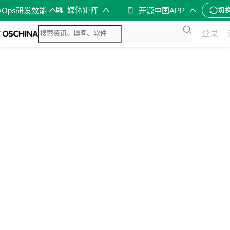
媒体矩阵
vOps研发效能
开源中国APP
切
登录