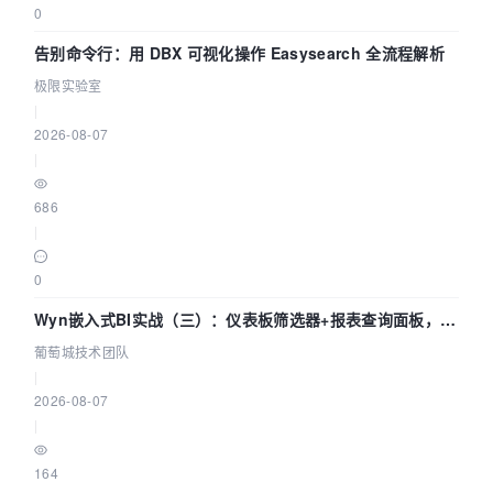
0
告别命令行：用 DBX 可视化操作 Easysearch 全流程解析
极限实验室
|
2026-08-07
|
686
|
0
Wyn嵌入式BI实战（三）：仪表板筛选器+报表查询面板，参
数联动全闭环
葡萄城技术团队
|
2026-08-07
|
164