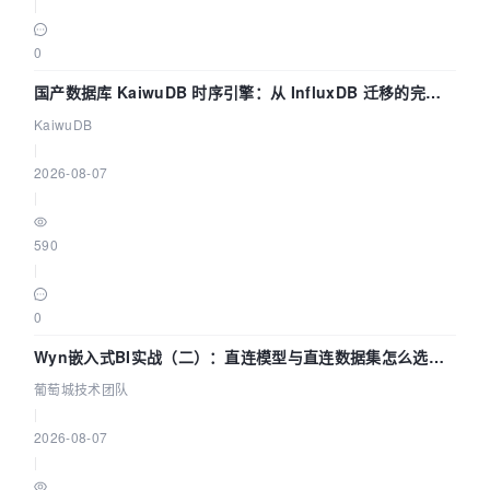
|
0
国产数据库 KaiwuDB 时序引擎：从 InfluxDB 迁移的完整
技术路径
KaiwuDB
|
2026-08-07
|
590
|
0
Wyn嵌入式BI实战（二）：直连模型与直连数据集怎么选，
参数为什么不生效？| 葡萄城技术团队
葡萄城技术团队
|
2026-08-07
|