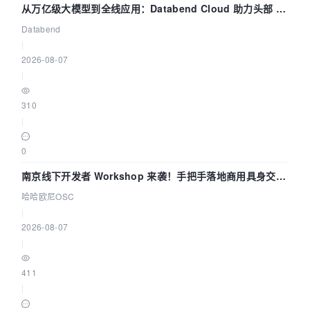
从万亿级大模型到全线应用：Databend Cloud 助力头部 AI
企业构建全链路 Trace 数据管道
Databend
|
2026-08-07
|
310
|
0
南京线下开发者 Workshop 来袭！手把手落地商用具身交互
智能 Agent 应用
哈哈欧尼OSC
|
2026-08-07
|
411
|