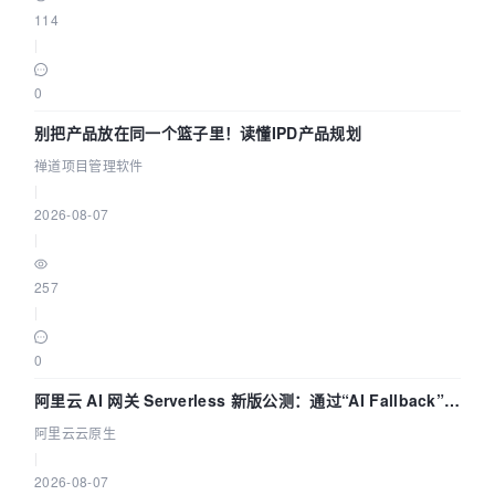
114
|
0
别把产品放在同一个篮子里！读懂IPD产品规划
禅道项目管理软件
|
2026-08-07
|
257
|
0
阿里云 AI 网关 Serverless 新版公测：通过“AI Fallback”与
拓扑可视化构建 AI 流量治理底座
阿里云云原生
|
2026-08-07