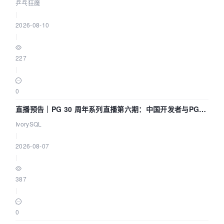
乒乓狂魔
|
2026-08-10
|
227
|
0
直播预告｜PG 30 周年系列直播第六期：中国开发者与PG内
核——我们改得动吗？我们贡献了什么？
IvorySQL
|
2026-08-07
|
387
|
0