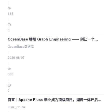
|
185
|
0
OceanBase 聊聊 Graph Engineering —— 别让一个
Agent 既当运动员又
OceanBase数据库
|
2026-08-07
|
300
|
0
官宣｜Apache Fluss 毕业成为顶级项目，湖流一体开启
Agentic Lake 全面实时化时代
Flink_China