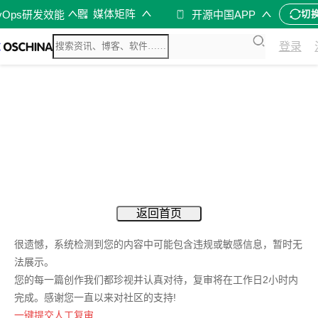
媒体矩阵
vOps研发效能
开源中国APP
切
登录
返回首页
很遗憾，系统检测到您的内容中可能包含违规或敏感信息，暂时无
法展示。
您的每一篇创作我们都珍视并认真对待，复审将在工作日2小时内
完成。感谢您一直以来对社区的支持!
一键提交人工复审