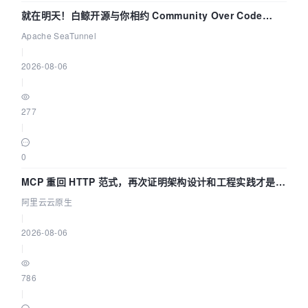
就在明天！白鲸开源与你相约 Community Over Code
Asia 2026 主题演讲！
Apache SeaTunnel
|
2026-08-06
|
277
|
0
MCP 重回 HTTP 范式，再次证明架构设计和工程实践才是稀
缺资源
阿里云云原生
|
2026-08-06
|
786
|