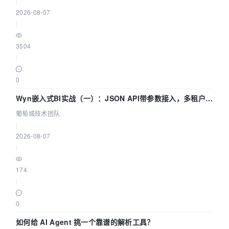
|
2026-08-07
|
3504
|
0
Wyn嵌入式BI实战（一）：JSON API带参数接入，多租户数
据源配置指南 | 葡萄城技术团队
葡萄城技术团队
|
2026-08-07
|
174
|
0
如何给 AI Agent 挑一个靠谱的解析工具？