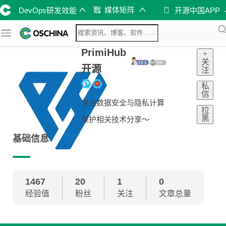
媒体矩阵
DevOps研发效能
开源中国APP
PrimiHub
+
关
开源
注
私
信
专注数据安全与隐私计算
拉
黑
保护相关技术分享～
基础信息
1467
20
1
0
经验值
粉丝
关注
文章总量