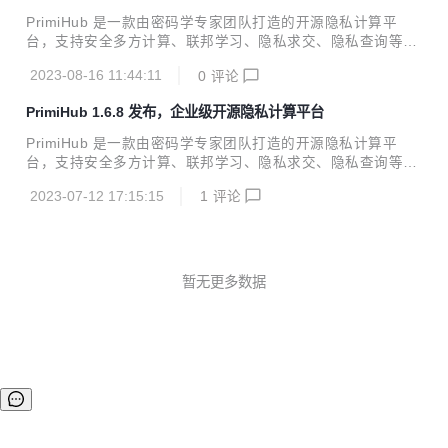
语义、安全协议等 自主研发：基于安全多方计算、联邦学习、
PrimiHub 是一款由密码学专家团队打造的开源隐私计算平
同态加密、可信计算等隐私计算技术 1.6.10 更新了什么？ 新
台，支持安全多方计算、联邦学习、隐私求交、隐私查询等。
增特性 联邦学习新增数据预处理模块，支持pipeline调用 任务
具有如下特性： 开源：完全开源、免费 安装简单：支持 Dock
启动通过process的形式，避免任务间的干扰 P...
2023-08-16 11:44:11
0
评论
er 一键部署 开箱即用：拥有 Web 界面、命令行 和 Python S
DK 多种使用方式 功能丰富：支持隐匿查询、隐私求交、联合
PrimiHub 1.6.8 发布，企业级开源隐私计算平台
统计、数据资源管理等功能 灵活配置：支持自定义扩展语法、
语义、安全协议等 自主研发：基于安全多方计算、联邦学习、
PrimiHub 是一款由密码学专家团队打造的开源隐私计算平
同态加密、可信计算等隐私计算技术 1.6.9 更新了什么？ 新增
台，支持安全多方计算、联邦学习、隐私求交、隐私查询等。
特性 将PIR任务分为离线和在线两部分，生成查询数据库部分
具有如下特性： 开源：完全开源、免费 安装简单：支持 Dock
离线生成，在线部分从生成的离线数据库文件中加载，完成在
2023-07-12 17:15:15
1
评论
er 一键部署 开箱即用：拥有 Web界面、命令行 和 Python S
线部...
DK 多种使用方式 功能丰富：支持隐匿查询、隐私求交、联合
统计、数据资源管理等功能 灵活配置：支持自定义扩展语法、
语义、安全协议等 自主研发：基于安全多方计算、联邦学习、
同态加密、可信计算等隐私计算技术 本次更新了什么？ 新增
暂无更多数据
特性： 联邦学习支持mysql数据库 纵向LR支持多分类 PIR支
持数据库查询 优化： 修复页面发起联邦任务，未选择可信第
三方...