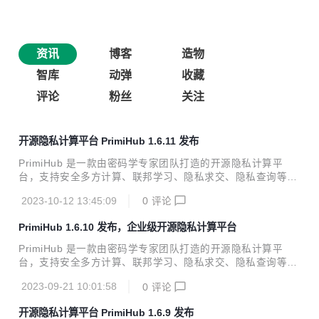
资讯
博客
造物
智库
动弹
收藏
评论
粉丝
关注
开源隐私计算平台 PrimiHub 1.6.11 发布
PrimiHub 是一款由密码学专家团队打造的开源隐私计算平
台，支持安全多方计算、联邦学习、隐私求交、隐私查询等。
具有如下特性： 开源：完全开源、免费 安装简单：支持 Dock
2023-10-12 13:45:09
0
评论
er 一键部署 开箱即用：拥有 Web 界面、命令行 和 Python S
DK 多种使用方式 功能丰富：支持隐匿查询、隐私求交、联合
PrimiHub 1.6.10 发布，企业级开源隐私计算平台
统计、数据资源管理等功能 灵活配置：支持自定义扩展语法、
语义、安全协议等 自主研发：基于安全多方计算、联邦学习、
PrimiHub 是一款由密码学专家团队打造的开源隐私计算平
同态加密、可信计算等隐私计算技术 1.6.11 更新了什么？ 新
台，支持安全多方计算、联邦学习、隐私求交、隐私查询等。
增特性 隐私求交增加 TEE 支持 缺失值填充功能可根据字段类
具有如下特性： 开源：完全开源、免费 安装简单：支持 Dock
型自动匹配适用的填充方法，支持 4 种缺失值处理方法 ...
2023-09-21 10:01:58
0
评论
er 一键部署 开箱即用：拥有 Web 界面、命令行 和 Python S
DK 多种使用方式 功能丰富：支持隐匿查询、隐私求交、联合
开源隐私计算平台 PrimiHub 1.6.9 发布
统计、数据资源管理等功能 灵活配置：支持自定义扩展语法、