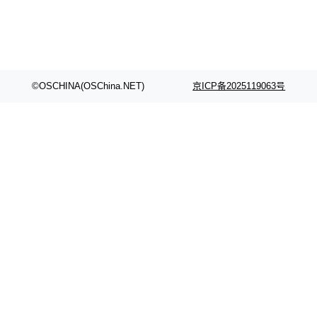
©OSCHINA(OSChina.NET)
京ICP备2025119063号