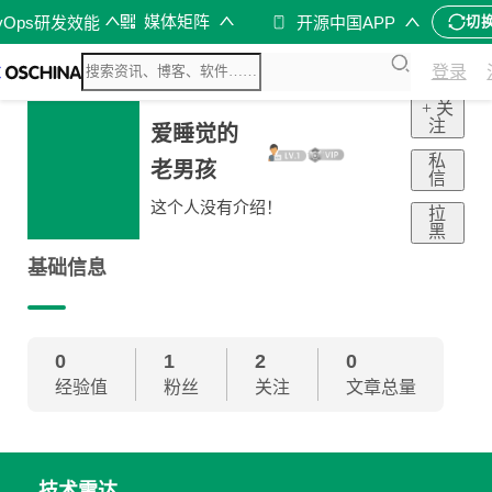
媒体矩阵
vOps研发效能
开源中国APP
切
登录
+ 关
注
爱睡觉的
私
老男孩
信
这个人没有介绍！
拉
黑
基础信息
0
1
2
0
经验值
粉丝
关注
文章总量
技术雷达